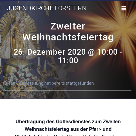
Skip
JUGENDKIRCHE
FORSTERN
to
content
Zweiter
Weihnachtsfeiertag
26. Dezember 2020 @ 10:00
-
11:00
Diese Veranstaltung hat bereits stattgefunden.
Übertragung des Gottesdienstes zum Zweiten
Weihnachtsfeiertag aus der Pfarr- und