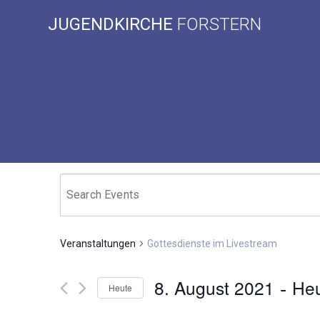
Skip
JUGENDKIRCHE
FORSTERN
to
content
Veranstaltungen
Gottesdienste im Livestream
 - 
8. August 2021
He
Heute
Datum