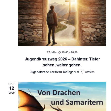
h
t
a
t
l
e
t
n
u
-
n
N
g
27. März @ 19:00
-
20:30
Jugendkreuzweg 2026 – Dahinter. Tiefer
A
a
sehen, weiter gehen.
n
v
Jugendkirche Forstern
Tadinger Str. 7, Forstern
s
i
OKT.
i
12
g
2025
c
a
h