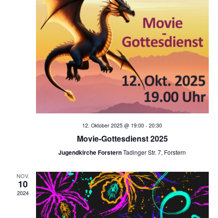
t
t
e
i
n
o
-
n
N
a
v
i
12. Oktober 2025 @ 19:00
-
20:30
g
Movie-Gottesdienst 2025
Jugendkirche Forstern
Tadinger Str. 7, Forstern
a
t
NOV.
10
i
2024
o