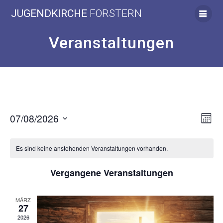
Skip
JUGENDKIRCHE
FORSTERN
to
content
Veranstaltungen
A
V
07/08/2026
Monat
Datum
e
n
wählen.
Es sind keine anstehenden Veranstaltungen vorhanden.
r
s
a
Vergangene Veranstaltungen
i
n
c
MÄRZ
s
27
2026