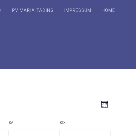
K
PV MARIA TADING
IMPRESSUM
HOME
A
V
Monat
e
n
SA.
SO.
r
s